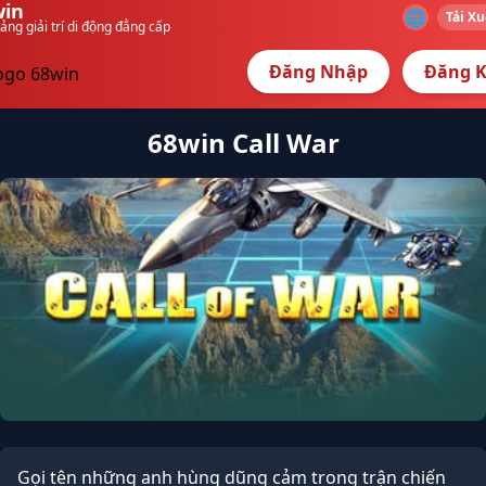
win
🌐
Tải X
ảng giải trí di động đẳng cấp
Đăng Nhập
Đăng 
68win Call War
Gọi tên những anh hùng dũng cảm trong trận chiến