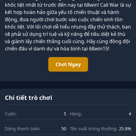
khốc liệt nhất từ trước đến nay tại 68win! Call War là sự
kết hợp hoàn hảo giữa yếu tố chiến thuật và hành
động, đưa người chơi bước vào cuộc chiến sinh tồn
khốc liệt. Với lối chơi dễ hiểu nhưng đầy thử thách, bạn
sẽ phải sử dụng trí tuệ và kỹ năng để tiêu diệt kẻ thù
và giành lấy chiến thắng cuối cùng. Hãy cùng đồng đội
chiến đấu vì danh dự và hòa bình tại 68win15!
Chơi Ngay
Chi tiết trò chơi
Cuộn:
5
Hàng:
4
Dòng thanh toán:
50
Tần suất trúng thưởng:
25.8%