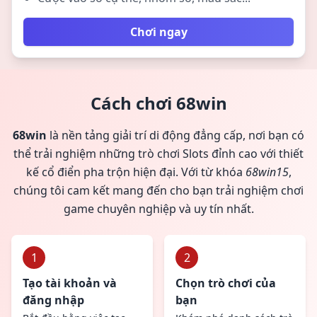
Chơi ngay
Cách chơi 68win
68win
là nền tảng giải trí di động đẳng cấp, nơi bạn có
thể trải nghiệm những trò chơi Slots đỉnh cao với thiết
kế cổ điển pha trộn hiện đại. Với từ khóa
68win15
,
chúng tôi cam kết mang đến cho bạn trải nghiệm chơi
game chuyên nghiệp và uy tín nhất.
1
2
Tạo tài khoản và
Chọn trò chơi của
đăng nhập
bạn