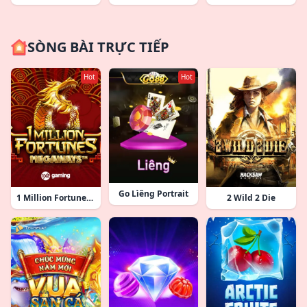
SÒNG BÀI TRỰC TIẾP
Hot
Hot
Go Lìêng Portrait
2 Wild 2 Die
1 Million Fortunes Megaways 94