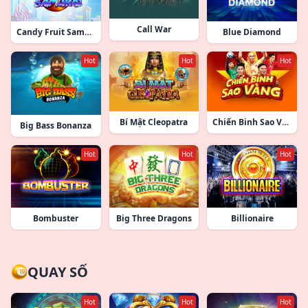
Call War
Candy Fruit Samurai
Blue Diamond
Hot
Hot
Hot
Bí Mật Cleopatra
Chiến Binh Sao Vàng
Big Bass Bonanza
Hot
Hot
Hot
Bombuster
Big Three Dragons
Billionaire
QUAY SỐ
Hot
Hot
Hot