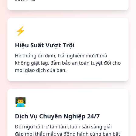
⚡
Hiệu Suất Vượt Trội
Hệ thống ổn định, trải nghiệm mượt mà
không giật lag, đảm bảo an toàn tuyệt đối cho
mọi giao dịch của bạn.
👨‍💻
Dịch Vụ Chuyên Nghiệp 24/7
Đội ngũ hỗ trợ tận tâm, luôn sẵn sàng giải
đáp mọi thắc mắc và đồng hành cùng bạn bất