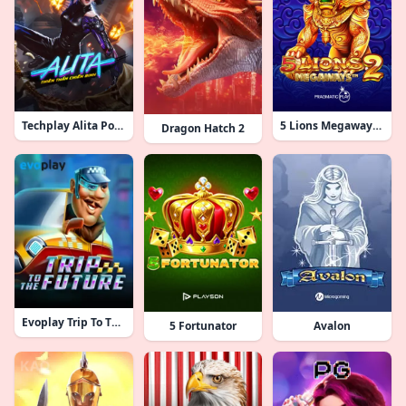
Techplay Alita Portrait
5 Lions Megaways 2
Dragon Hatch 2
Evoplay Trip To The Future Portrait
Avalon
5 Fortunator