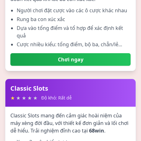
Người chơi đặt cược vào các ô cược khác nhau
Rung ba con xúc xắc
Dựa vào tổng điểm và tổ hợp để xác định kết
quả
Cược nhiều kiểu: tổng điểm, bộ ba, chẵn/lẻ...
Chơi ngay
Classic Slots
★
★
★
★
★
Độ khó: Rất dễ
Classic Slots mang đến cảm giác hoài niệm của
máy xèng đời đầu, với thiết kế đơn giản và lối chơi
dễ hiểu. Trải nghiệm đỉnh cao tại
68win
.