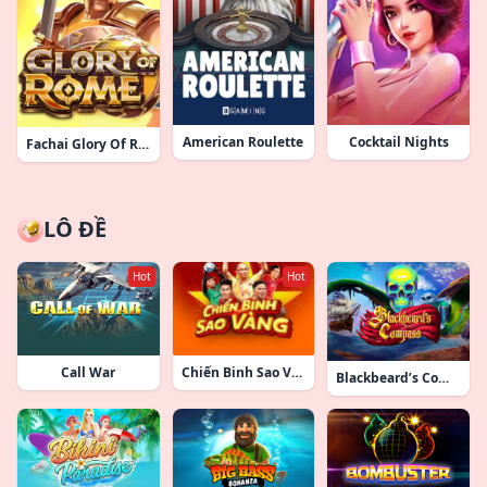
American Roulette
Cocktail Nights
Fachai Glory Of Rome Portrait
LÔ ĐỀ
Hot
Hot
Call War
Chiến Binh Sao Vàng
Blackbeard’s Compass