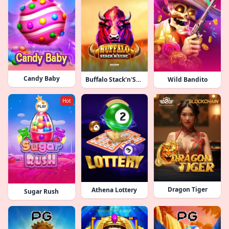
Candy Baby
Buffalo Stack'n'Sync
Wild Bandito
Hot
Dragon Tiger
Athena Lottery
Sugar Rush