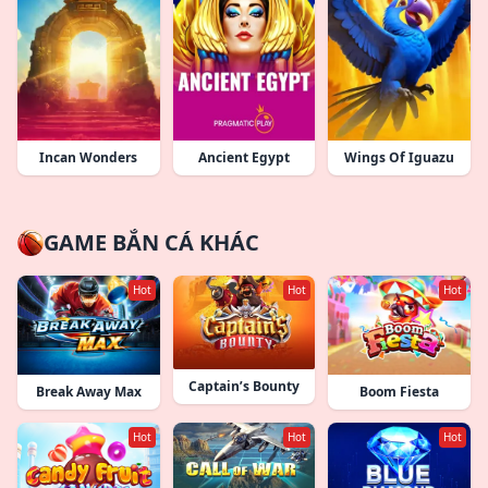
Incan Wonders
Ancient Egypt
Wings Of Iguazu
GAME BẮN CÁ KHÁC
Hot
Hot
Hot
Captain’s Bounty
Break Away Max
Boom Fiesta
Hot
Hot
Hot